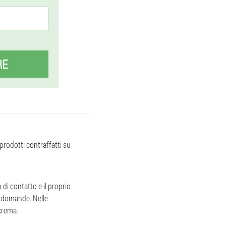
RE
 prodotti contraffatti su
 di contatto e il proprio
ue domande. Nelle
 crema.