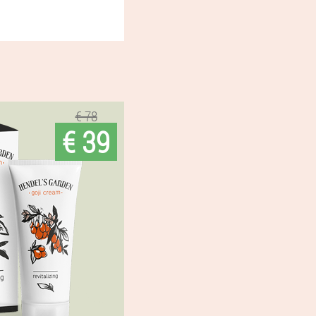
€ 78
€ 39