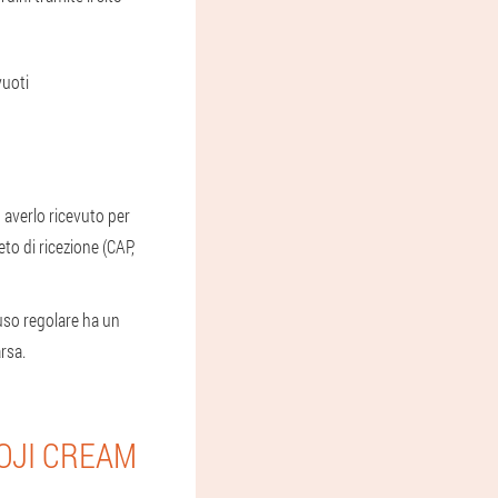
vuoti
o averlo ricevuto per
to di ricezione (CAP,
uso regolare ha un
arsa.
GOJI CREAM