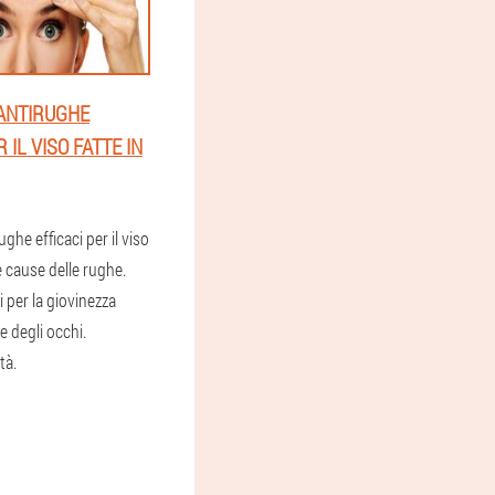
ANTIRUGHE
 IL VISO FATTE IN
ghe efficaci per il viso
e cause delle rughe.
 per la giovinezza
le degli occhi.
tà.
1