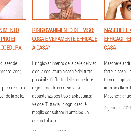
ANIMENTO
RINGIOVANIMENTO DEL VISO:
MASCHERE 
 PRO EI
COSA È VERAMENTE EFFICACE
EFFICACI PER
ROCEDURA
A CASA?
CASA
o laser del
Il ringiovanimento della pelle del viso
Maschere antiru
imento laser,
e della scollatura a casa è del tutto
fatte in casa. L
possibile. L'effetto delle procedure
Rimedi popolari
i pro ei contro
regolarmente in corso sarà
intorno alla pel
er della pelle.
abbastanza positivo e abbastanza
Maschera antie
veloce. Tuttavia, in ogni caso, è
4 gennaio 202
meglio consultare in anticipo un
cosmetologo.