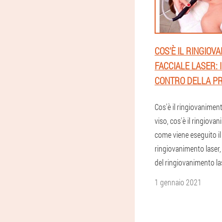
COS'È IL RINGIOV
FACCIALE LASER: I
CONTRO DELLA P
Cos'è il ringiovaniment
viso, cos'è il ringiovan
come viene eseguito il
ringiovanimento laser, 
del ringiovanimento las
1 gennaio 2021