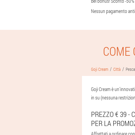
Bel bonus! Sconto -50% su
Nessun pagamento antici
COME 
Goji Cream
Città
Pesca
Goji Cream è un'innovati
in su (nessuna restrizion
PREZZO € 39 -
PER LA PROMO
Affrettati a ordinare con 