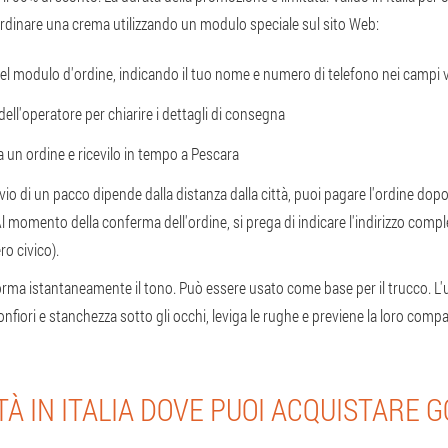
e ordinare una crema utilizzando un modulo speciale sul sito Web:
i nel modulo d'ordine, indicando il tuo nome e numero di telefono nei campi 
dell'operatore per chiarire i dettagli di consegna
ua un ordine e ricevilo in tempo a Pescara
nvio di un pacco dipende dalla distanza dalla città, puoi pagare l'ordine dop
l momento della conferma dell'ordine, si prega di indicare l'indirizzo comple
ro civico).
orma istantaneamente il tono. Può essere usato come base per il trucco. L'
gonfiori e stanchezza sotto gli occhi, leviga le rughe e previene la loro comp
TÀ IN ITALIA DOVE PUOI ACQUISTARE 