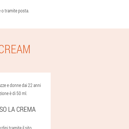
 o tramite posta.
 CREAM
azze e donne dai 22 anni
zione è di 50 ml.
SSO LA CREMA
dini tramite il sito