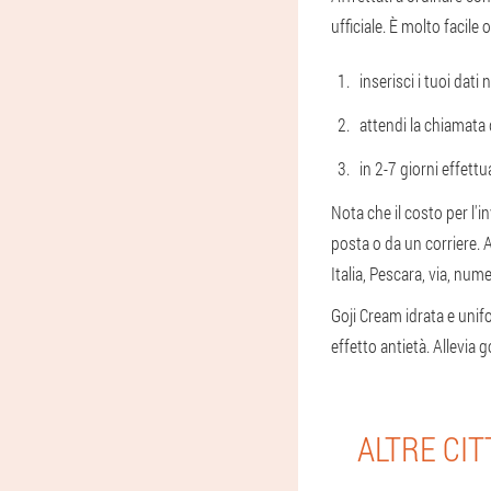
ufficiale. È molto facil
inserisci i tuoi dat
attendi la chiamata 
in 2-7 giorni effett
Nota che il costo per l'i
posta o da un corriere. A
Italia, Pescara, via, nume
Goji Cream idrata e unif
effetto antietà. Allevia 
ALTRE CIT