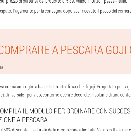
l prezzo di partenza del prodotto di € 39. Valido in tutto il paese - Italia.
pato. Pagamento per la consegna dopo aver ricevuto il pacco dal corriere
COMPRARE A PESCARA GOJI
ra
va crema antirughe a base di estratto di bacche di goji. Progettato per rag
e). Universale - per viso, contorno occhi e décolleté. Il volume di una confe
 COMPILA IL MODULO PER ORDINARE CON SUCCE
ZIONE A PESCARA
il 50% di sconto. La durata della promozione è limitata. Valido in Italia per or