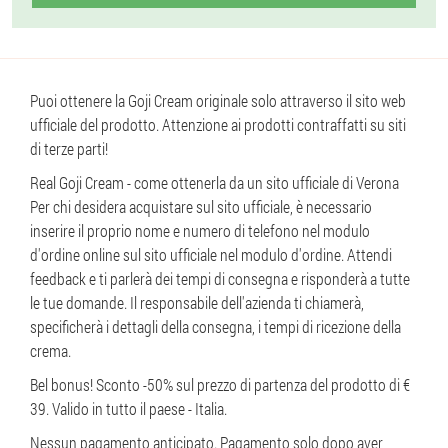
Puoi ottenere la Goji Cream originale solo attraverso il sito web
ufficiale del prodotto. Attenzione ai prodotti contraffatti su siti
di terze parti!
Real Goji Cream - come ottenerla da un sito ufficiale di Verona
Per chi desidera acquistare sul sito ufficiale, è necessario
inserire il proprio nome e numero di telefono nel modulo
d'ordine online sul sito ufficiale nel modulo d'ordine. Attendi
feedback e ti parlerà dei tempi di consegna e risponderà a tutte
le tue domande. Il responsabile dell'azienda ti chiamerà,
specificherà i dettagli della consegna, i tempi di ricezione della
crema.
Bel bonus! Sconto -50% sul prezzo di partenza del prodotto di €
39. Valido in tutto il paese - Italia.
Nessun pagamento anticipato. Pagamento solo dopo aver