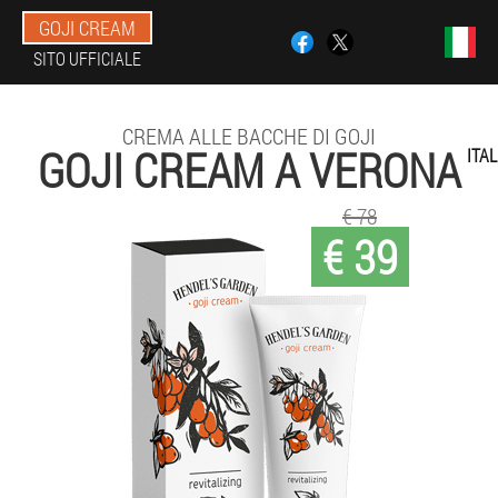
GOJI CREAM
SITO UFFICIALE
CREMA ALLE BACCHE DI GOJI
GOJI CREAM A VERONA
ITAL
€ 78
€ 39